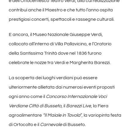
e dell’Ottocentesco Teatro Verdi, alla cui realizzazione
contribuì anche il Maestro e che tutto l’anno ospita
prestigiosi concerti, spettacoli e rassegne culturali.
E ancora, il Museo Nazionale Giuseppe Verdi,
collocato all’interno di Villa Pallavicino, e l’Oratorio
della Santissima Trinità dove nel 1836 furono
celebrate le nozze tra Verdi e Margherita Barezzi.
La scoperta dei luoghi verdiani può essere
ulteriormente allietata dai numerosi eventi proposti
ogni anno come il
Concorso Internazionale Voci
Verdiane Città di Busseto
, il
Barezzi Live
, la Fiera
agroalimentare
“Il Maiale in Tavola
”, la variopinta festa
di Ortocolto e il
Carnevale
di Busseto.